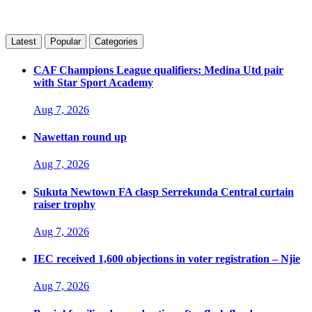
Latest
Popular
Categories
CAF Champions League qualifiers: Medina Utd pair
with Star Sport Academy
Aug 7, 2026
Nawettan round up
Aug 7, 2026
Sukuta Newtown FA clasp Serrekunda Central curtain
raiser trophy
Aug 7, 2026
IEC received 1,600 objections in voter registration – Njie
Aug 7, 2026