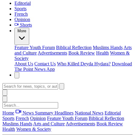
Editorial
Sports
French
Opinion
Shorts
More
Feature
Youth Forum
Biblical Reflection
Muslims Hands
Arts
and Culture
Advertisements
Book Review
Health
Women &
Society
About Us
Contact Us
Who Killed Deyda Hydara?
Download
The Point News App
Home
News Summary
Headlines
National News
Editorial
Sports
French
Opinion
Feature
Youth Forum
Biblical Reflection
Muslims Hands
Arts and Culture
Advertisements
Book Review
Health
Women & Society