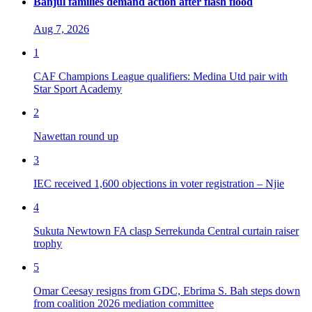
Banjul families demand action after flash flood
Aug 7, 2026
1
CAF Champions League qualifiers: Medina Utd pair with
Star Sport Academy
2
Nawettan round up
3
IEC received 1,600 objections in voter registration – Njie
4
Sukuta Newtown FA clasp Serrekunda Central curtain raiser
trophy
5
Omar Ceesay resigns from GDC, Ebrima S. Bah steps down
from coalition 2026 mediation committee