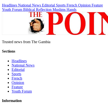
Headlines
National News
Editorial
Sports
French
Opinion
Feature
Youth Forum
Biblical Reflection
Muslims Hands
Trusted news from The Gambia
Sections
Headlines
National News
Editorial
Sports
French
Opinion
Feature
Youth Forum
Information