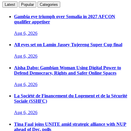
Latest
Popular
Categories
Gambia eye triumph over Somalia in 2027 AFCON
qualifier appetiser
Aug 6, 2026
All eyes set on Lamin Jassey Tujereng Super Cup final
Aug 6, 2026
Aisha Dabo: Gambian Woman Using Digital Power to
Defend Democracy, Rights and Safer Online Spaces
Aug 6, 2026
La Société de Financement du Logement et de la Sécurité
Sociale (SSHFC)
Aug 6, 2026
Tina Faal joins UNITE amid strategic alliance with NUP
ahead of Dec. polls