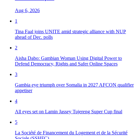
Aug 6, 2026
1
Tina Faal joins UNITE amid strategic alliance with NUP
ahead of Dec. polls
2
Aisha Dabo: Gambian Woman Using Digital Power to
Defend Democracy, Rights and Safer Online Spaces
3
Gambia eye triumph over Somalia in 2027 AFCON qualifier
appetiser
4
All eyes set on Lamin Jassey Tujereng Super Cup final
5
La Société de Financement du Logement et de la Sécurité
Sociale (SSHFC)