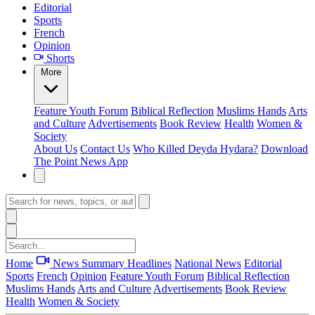
Editorial
Sports
French
Opinion
Shorts
More
Feature
Youth Forum
Biblical Reflection
Muslims Hands
Arts
and Culture
Advertisements
Book Review
Health
Women &
Society
About Us
Contact Us
Who Killed Deyda Hydara?
Download
The Point News App
Home
News Summary
Headlines
National News
Editorial
Sports
French
Opinion
Feature
Youth Forum
Biblical Reflection
Muslims Hands
Arts and Culture
Advertisements
Book Review
Health
Women & Society