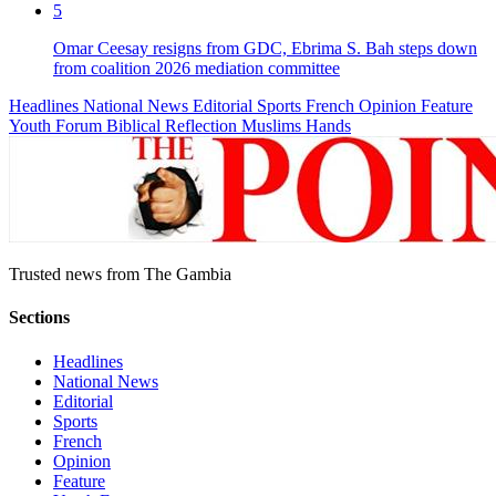
5
Omar Ceesay resigns from GDC, Ebrima S. Bah steps down
from coalition 2026 mediation committee
Headlines
National News
Editorial
Sports
French
Opinion
Feature
Youth Forum
Biblical Reflection
Muslims Hands
Trusted news from The Gambia
Sections
Headlines
National News
Editorial
Sports
French
Opinion
Feature