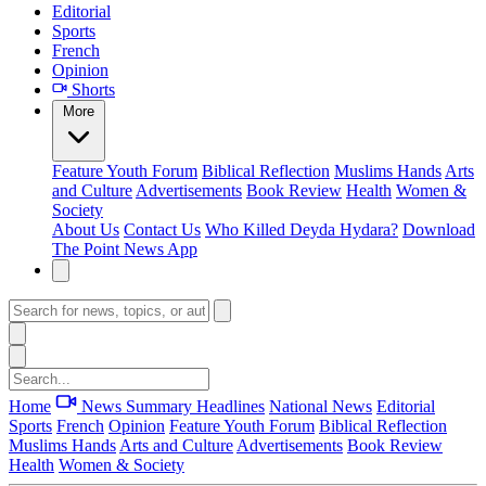
Editorial
Sports
French
Opinion
Shorts
More
Feature
Youth Forum
Biblical Reflection
Muslims Hands
Arts
and Culture
Advertisements
Book Review
Health
Women &
Society
About Us
Contact Us
Who Killed Deyda Hydara?
Download
The Point News App
Home
News Summary
Headlines
National News
Editorial
Sports
French
Opinion
Feature
Youth Forum
Biblical Reflection
Muslims Hands
Arts and Culture
Advertisements
Book Review
Health
Women & Society