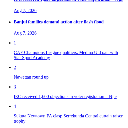
Aug 7, 2026
Banjul families demand action after flash flood
Aug 7, 2026
1
CAF Champions League qualifiers: Medina Utd pair with
Star Sport Academy
2
Nawettan round up
3
IEC received 1,600 objections in voter registration – Njie
4
Sukuta Newtown FA clasp Serrekunda Central curtain raiser
trophy