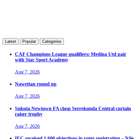
Latest
Popular
Categories
CAF Champions League qualifiers: Medina Utd pair
with Star Sport Academy
Aug 7, 2026
Nawettan round up
Aug 7, 2026
Sukuta Newtown FA clasp Serrekunda Central curtain
raiser trophy
Aug 7, 2026
IEC received 1,600 objections in voter registration – Njie