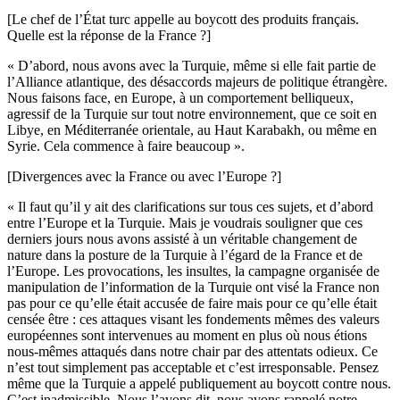
[Le chef de l’État turc appelle au boycott des produits français.
Quelle est la réponse de la France ?]
« D’abord, nous avons avec la Turquie, même si elle fait partie de
l’Alliance atlantique, des désaccords majeurs de politique étrangère.
Nous faisons face, en Europe, à un comportement belliqueux,
agressif de la Turquie sur tout notre environnement, que ce soit en
Libye, en Méditerranée orientale, au Haut Karabakh, ou même en
Syrie. Cela commence à faire beaucoup ».
[Divergences avec la France ou avec l’Europe ?]
« Il faut qu’il y ait des clarifications sur tous ces sujets, et d’abord
entre l’Europe et la Turquie. Mais je voudrais souligner que ces
derniers jours nous avons assisté à un véritable changement de
nature dans la posture de la Turquie à l’égard de la France et de
l’Europe. Les provocations, les insultes, la campagne organisée de
manipulation de l’information de la Turquie ont visé la France non
pas pour ce qu’elle était accusée de faire mais pour ce qu’elle était
censée être : ces attaques visant les fondements mêmes des valeurs
européennes sont intervenues au moment en plus où nous étions
nous-mêmes attaqués dans notre chair par des attentats odieux. Ce
n’est tout simplement pas acceptable et c’est irresponsable. Pensez
même que la Turquie a appelé publiquement au boycott contre nous.
C’est inadmissible. Nous l’avons dit, nous avons rappelé notre