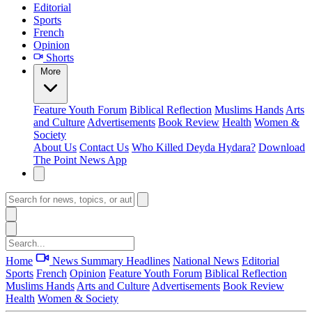
Editorial
Sports
French
Opinion
Shorts
More
Feature
Youth Forum
Biblical Reflection
Muslims Hands
Arts
and Culture
Advertisements
Book Review
Health
Women &
Society
About Us
Contact Us
Who Killed Deyda Hydara?
Download
The Point News App
Home
News Summary
Headlines
National News
Editorial
Sports
French
Opinion
Feature
Youth Forum
Biblical Reflection
Muslims Hands
Arts and Culture
Advertisements
Book Review
Health
Women & Society