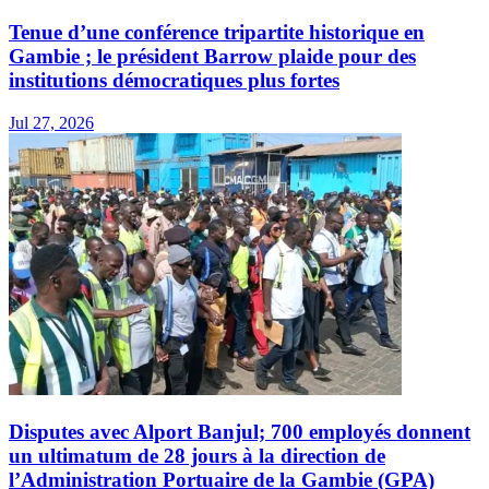
Tenue d’une conférence tripartite historique en
Gambie ; le président Barrow plaide pour des
institutions démocratiques plus fortes
Jul 27, 2026
Disputes avec Alport Banjul; 700 employés donnent
un ultimatum de 28 jours à la direction de
l’Administration Portuaire de la Gambie (GPA)