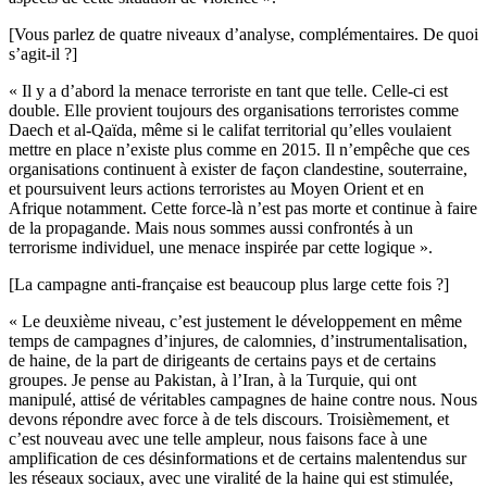
[Vous parlez de quatre niveaux d’analyse, complémentaires. De quoi
s’agit-il ?]
« Il y a d’abord la menace terroriste en tant que telle. Celle-ci est
double. Elle provient toujours des organisations terroristes comme
Daech et al-Qaïda, même si le califat territorial qu’elles voulaient
mettre en place n’existe plus comme en 2015. Il n’empêche que ces
organisations continuent à exister de façon clandestine, souterraine,
et poursuivent leurs actions terroristes au Moyen Orient et en
Afrique notamment. Cette force-là n’est pas morte et continue à faire
de la propagande. Mais nous sommes aussi confrontés à un
terrorisme individuel, une menace inspirée par cette logique ».
[La campagne anti-française est beaucoup plus large cette fois ?]
« Le deuxième niveau, c’est justement le développement en même
temps de campagnes d’injures, de calomnies, d’instrumentalisation,
de haine, de la part de dirigeants de certains pays et de certains
groupes. Je pense au Pakistan, à l’Iran, à la Turquie, qui ont
manipulé, attisé de véritables campagnes de haine contre nous. Nous
devons répondre avec force à de tels discours. Troisièmement, et
c’est nouveau avec une telle ampleur, nous faisons face à une
amplification de ces désinformations et de certains malentendus sur
les réseaux sociaux, avec une viralité de la haine qui est stimulée,