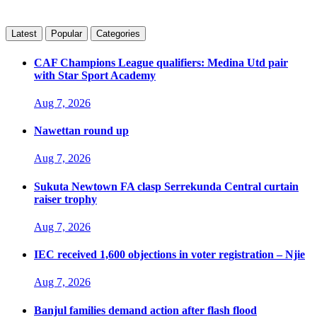
Latest
Popular
Categories
CAF Champions League qualifiers: Medina Utd pair
with Star Sport Academy
Aug 7, 2026
Nawettan round up
Aug 7, 2026
Sukuta Newtown FA clasp Serrekunda Central curtain
raiser trophy
Aug 7, 2026
IEC received 1,600 objections in voter registration – Njie
Aug 7, 2026
Banjul families demand action after flash flood