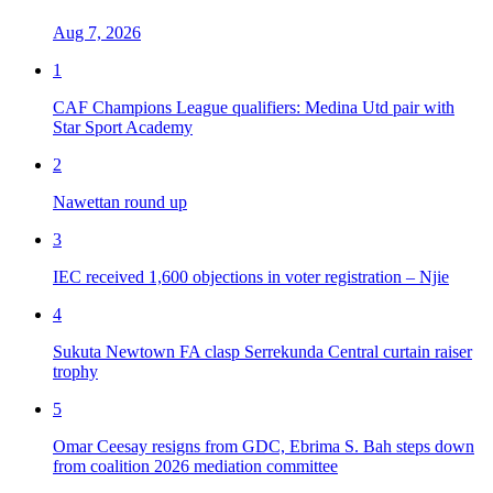
Aug 7, 2026
1
CAF Champions League qualifiers: Medina Utd pair with
Star Sport Academy
2
Nawettan round up
3
IEC received 1,600 objections in voter registration – Njie
4
Sukuta Newtown FA clasp Serrekunda Central curtain raiser
trophy
5
Omar Ceesay resigns from GDC, Ebrima S. Bah steps down
from coalition 2026 mediation committee