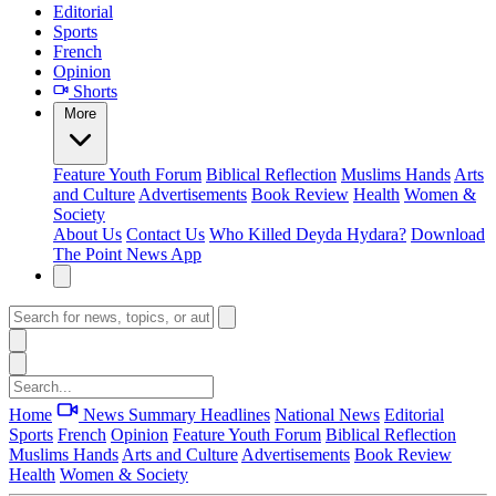
Editorial
Sports
French
Opinion
Shorts
More
Feature
Youth Forum
Biblical Reflection
Muslims Hands
Arts
and Culture
Advertisements
Book Review
Health
Women &
Society
About Us
Contact Us
Who Killed Deyda Hydara?
Download
The Point News App
Home
News Summary
Headlines
National News
Editorial
Sports
French
Opinion
Feature
Youth Forum
Biblical Reflection
Muslims Hands
Arts and Culture
Advertisements
Book Review
Health
Women & Society